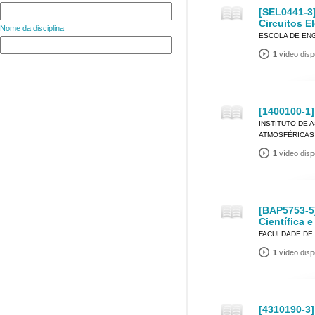
[SEL0441-3]
Circuitos El
Nome da disciplina
ESCOLA DE EN
1
vídeo disp
[1400100-1]
INSTITUTO DE 
ATMOSFÉRICAS
1
vídeo disp
[BAP5753-5
Científica e
FACULDADE DE
1
vídeo disp
[4310190-3]