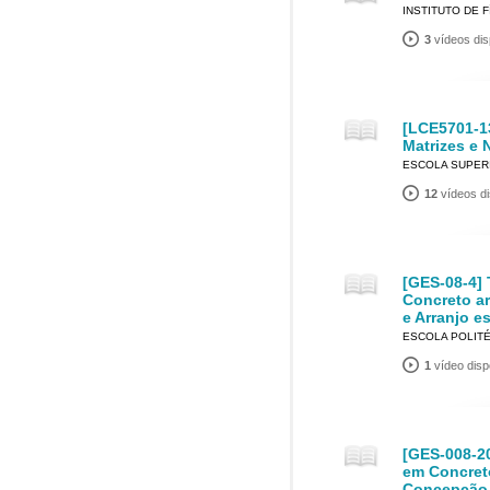
INSTITUTO DE F
3
vídeos dis
[LCE5701-13
Matrizes e 
ESCOLA SUPERI
12
vídeos di
[GES-08-4] 
Concreto a
e Arranjo es
ESCOLA POLIT
1
vídeo disp
[GES-008-2
em Concret
Concepção e