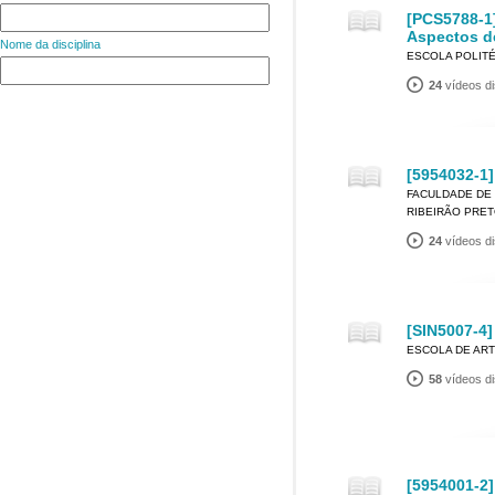
[PCS5788-1
Aspectos d
Nome da disciplina
ESCOLA POLIT
24
vídeos di
[5954032-1]
FACULDADE DE 
RIBEIRÃO PRE
24
vídeos di
[SIN5007-4
ESCOLA DE ART
58
vídeos di
[5954001-2]