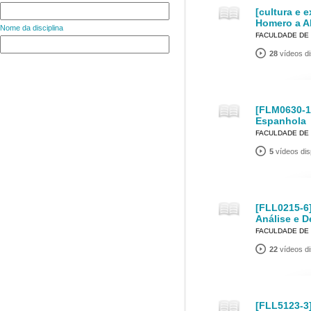
[cultura e 
Homero a A
Nome da disciplina
FACULDADE DE 
28
vídeos di
[FLM0630-1
Espanhola
FACULDADE DE 
5
vídeos dis
[FLL0215-6
Análise e D
FACULDADE DE 
22
vídeos di
[FLL5123-3]