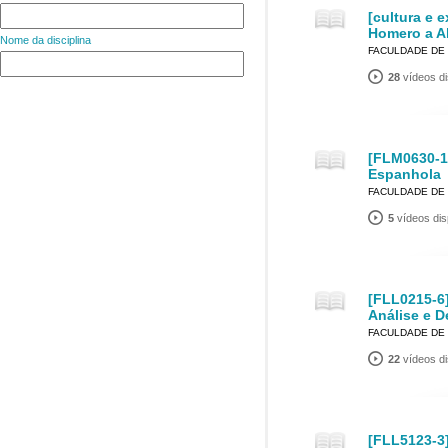
[cultura e 
Homero a A
Nome da disciplina
FACULDADE DE 
28
vídeos di
[FLM0630-1
Espanhola
FACULDADE DE 
5
vídeos dis
[FLL0215-6
Análise e D
FACULDADE DE 
22
vídeos di
[FLL5123-3]