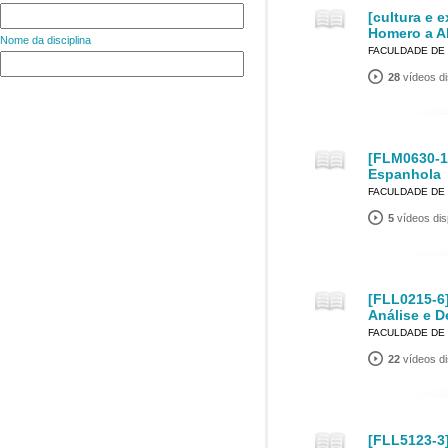
[cultura e 
Homero a A
Nome da disciplina
FACULDADE DE 
28
vídeos di
[FLM0630-1
Espanhola
FACULDADE DE 
5
vídeos dis
[FLL0215-6
Análise e D
FACULDADE DE 
22
vídeos di
[FLL5123-3]