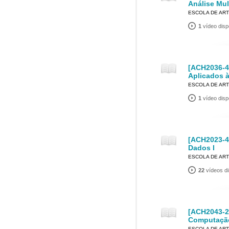
Análise Mul
ESCOLA DE ART
1
vídeo disp
[ACH2036-4
Aplicados à
ESCOLA DE ART
1
vídeo disp
[ACH2023-4]
Dados I
ESCOLA DE ART
22
vídeos di
[ACH2043-2]
Computaçã
ESCOLA DE ART