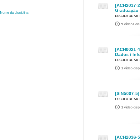
[ACH2017-2
Graduação 
Nome da disciplina
ESCOLA DE ART
9
vídeos dis
[ACH0021-4]
Dados / In
ESCOLA DE ART
1
vídeo disp
[SIN5007-5
ESCOLA DE ART
1
vídeo disp
[ACH2036-5