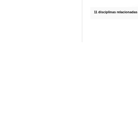
11 disciplinas relacionadas