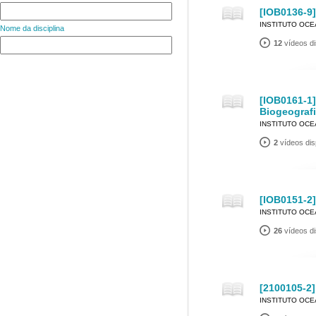
[IOB0136-9]
INSTITUTO OC
Nome da disciplina
12
vídeos di
[IOB0161-1]
Biogeograf
INSTITUTO OC
2
vídeos dis
[IOB0151-2
INSTITUTO OC
26
vídeos di
[2100105-2]
INSTITUTO OC