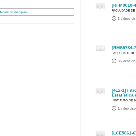
[RFM0010-4]
FACULDADE DE 
Nome da disciplina
3
vídeos dis
[RMS5734-7
FACULDADE DE 
3
vídeos dis
[412-1] Int
Estatística
INSTITUTO DE 
1
vídeo disp
[LCE5861-6]