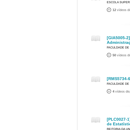
ESCOLA SUPERI
12
vídeos di
[GIA5005-2]
Administra
FACULDADE DE 
50
vídeos di
[RMS5734-6
FACULDADE DE 
4
vídeos dis
[PLC0027-1
de Estatísti
REITORIA DA U