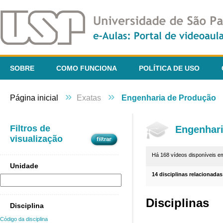
SOBRE
COMO FUNCIONA
POLÍTICA DE USO
»
»
Página inicial
Exatas
Engenharia de Produção
Filtros de
Engenhari
visualização
Há 168 vídeos disponíveis 
Unidade
14 disciplinas relacionadas
Disciplinas
Disciplina
Código da disciplina