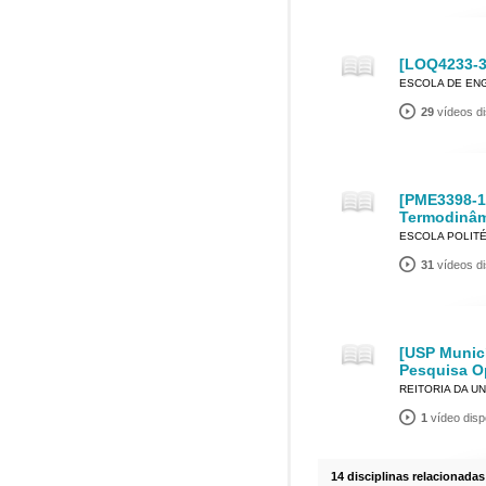
[LOQ4233-3
ESCOLA DE EN
29
vídeos di
[PME3398-1
Termodinâmi
ESCOLA POLIT
31
vídeos di
[USP Munic
Pesquisa O
REITORIA DA U
1
vídeo disp
14 disciplinas relacionadas