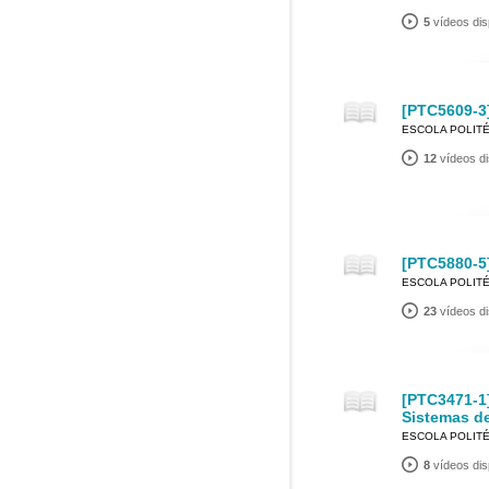
5
vídeos dis
[PTC5609-3]
ESCOLA POLIT
12
vídeos di
[PTC5880-5]
ESCOLA POLIT
23
vídeos di
[PTC3471-1]
Sistemas d
ESCOLA POLIT
8
vídeos dis