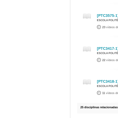
[PTC3575-1
ESCOLA POLIT
23
vídeos di
[PTC3417-1]
ESCOLA POLIT
22
vídeos di
[PTC3418-1
ESCOLA POLIT
11
vídeos di
25 disciplinas relacionadas