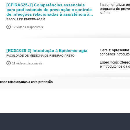
[CPIRAS25-1] Competências essenciais
Instrumentalizar p
programa de preven
para profissionais de prevenção e controle
saúde.
de infecções relacionadas à assistência à...
ESCOLA DE ENFERMAGEM
17
vídeos disponíveis
[RCG1026-2] Introdução à Epidemiologia
Gerais: Apresenta
conceitos introdutó
FACULDADE DE MEDICINA DE RIBEIRÃO PRETO
Específicos: Ofer
11
vídeos disponíveis
e introdutórios da
plinas relacionadas a esta profissão