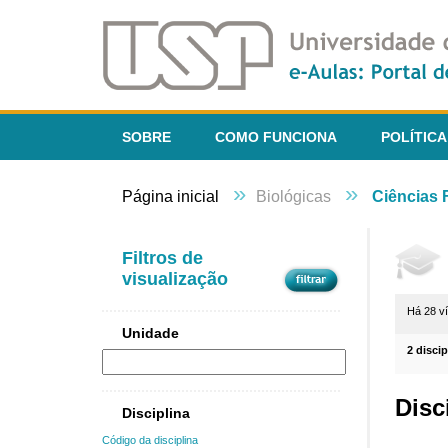
SOBRE
COMO FUNCIONA
POLÍTICA
»
»
Página inicial
Biológicas
Ciências
Filtros de
visualização
Há 28 v
Unidade
2 disci
Disc
Disciplina
Código da disciplina