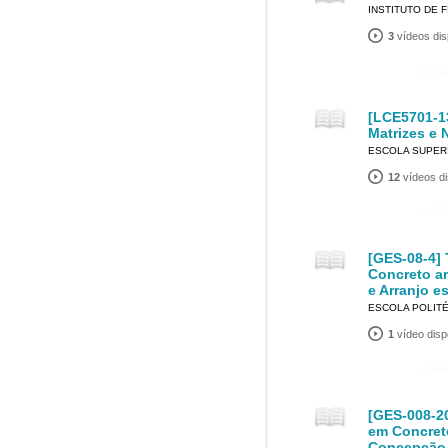
INSTITUTO DE F
3
vídeos dis
[LCE5701-13
Matrizes e 
ESCOLA SUPERI
12
vídeos di
[GES-08-4] 
Concreto a
e Arranjo es
ESCOLA POLIT
1
vídeo disp
[GES-008-2
em Concret
Concepção e