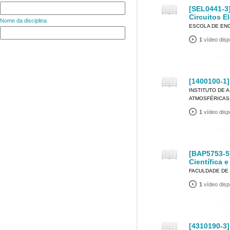
[SEL0441-3]
Circuitos El
Nome da disciplina
ESCOLA DE EN
1
vídeo disp
[1400100-1]
INSTITUTO DE 
ATMOSFÉRICAS
1
vídeo disp
[BAP5753-5
Científica e
FACULDADE DE
1
vídeo disp
[4310190-3]