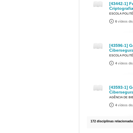
[43442-1] 
Criptografi
ESCOLA POLIT
6
vídeos dis
[43596-1] G
Cibersegur
ESCOLA POLIT
4
vídeos dis
[43593-1] G
Cibersegur
AGÊNCIA DE BI
4
vídeos dis
172 disciplinas relacionada