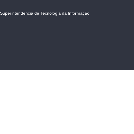
Superintendência de Tecnologia da Informação