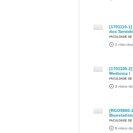
[1701110-1
dos Sentid
FACULDADE DE 
1
vídeo disp
[1701105-2]
Medicina I
FACULDADE DE 
2
vídeos dis
[RGO5860-2
Bioestatíst
FACULDADE DE 
5
vídeos dis