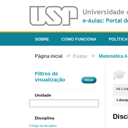
SOBRE
COMO FUNCIONA
POLÍTICA
»
»
Página inicial
Exatas
Matemática A
Filtros de
visualização
Há 1 ví
Unidade
1 disci
Disc
Disciplina
Código da disciplina