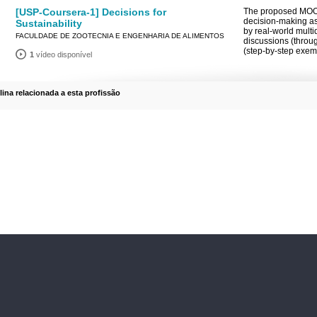
[USP-Coursera-1] Decisions for
The proposed MOOC 
decision-making as 
Sustainability
by real-world mult
FACULDADE DE ZOOTECNIA E ENGENHARIA DE ALIMENTOS
discussions (throug
(step-by-step exemp
1
vídeo disponível
plina relacionada a esta profissão