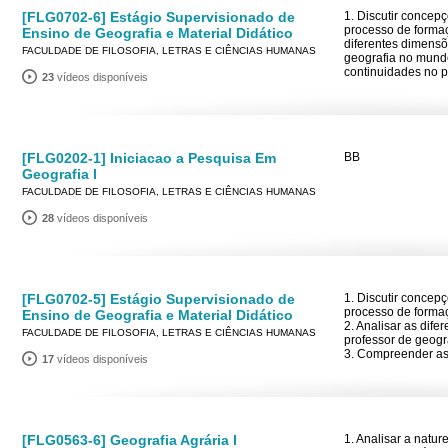
[FLG0702-6] Estágio Supervisionado de
1. Discutir conce
processo de formaç
Ensino de Geografia e Material Didático
diferentes dimensõ
FACULDADE DE FILOSOFIA, LETRAS E CIÊNCIAS HUMANAS
geografia no mun
continuidades no 
23
vídeos disponíveis
[FLG0202-1] Iniciacao a Pesquisa Em
BB
Geografia I
FACULDADE DE FILOSOFIA, LETRAS E CIÊNCIAS HUMANAS
28
vídeos disponíveis
[FLG0702-5] Estágio Supervisionado de
1. Discutir conce
processo de forma
Ensino de Geografia e Material Didático
2. Analisar as dif
FACULDADE DE FILOSOFIA, LETRAS E CIÊNCIAS HUMANAS
professor de geog
3. Compreender as
17
vídeos disponíveis
[FLG0563-6] Geografia Agrária I
1. Analisar a natu