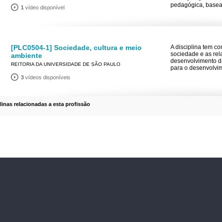
pedagógica, basea
1
vídeo disponível
[PLC0504-1] Sociedade, cultura e meio
A disciplina tem c
sociedade e as rel
ambiente
desenvolvimento d
REITORIA DA UNIVERSIDADE DE SÃO PAULO
para o desenvolvim
3
vídeos disponíveis
plinas relacionadas a esta profissão