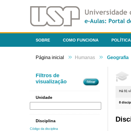
SOBRE
COMO FUNCIONA
POLÍTICA
»
»
Página inicial
Humanas
Geografia
Filtros de
visualização
Há 91 v
Unidade
8 disci
Disc
Disciplina
Código da disciplina