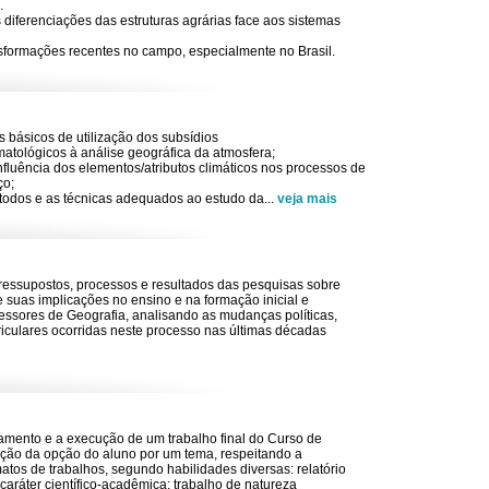
.
diferenciações das estruturas agrárias face aos sistemas
ansformações recentes no campo, especialmente no Brasil.
s básicos de utilização dos subsídios
matológicos à análise geográfica da atmosfera;
fluência dos elementos/atributos climáticos nos processos de
ço;
todos e as técnicas adequados ao estudo da
...
veja mais
essupostos, processos e resultados das pesquisas sobre
 suas implicações no ensino e na formação inicial e
essores de Geografia, analisando as mudanças políticas,
rriculares ocorridas neste processo nas últimas décadas
jamento e a execução de um trabalho final do Curso de
ção da opção do aluno por um tema, respeitando a
atos de trabalhos, segundo habilidades diversas: relatório
caráter científico-acadêmica; trabalho de natureza