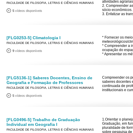
atividades agrárias
FACULDADE DE FILOSOFIA, LETRAS E CIÊNCIAS HUMANAS
2. Compreender as 
sócio-econômicos.
5
vídeos disponíveis
3. Enfatizar as tr
[FLG0253-5] Climatologia I
* Fornecer os meio
meteorológicos/cli
FACULDADE DE FILOSOFIA, LETRAS E CIÊNCIAS HUMANAS
* Compreender a in
ocupação do espa
9
vídeos disponíveis
* Apresentar os mé
[FLG5136-1] Saberes Docentes, Ensino de
Compreender os pr
saberes docentes e
Geografia e Formação de Professores
continuada de prof
FACULDADE DE FILOSOFIA, LETRAS E CIÊNCIAS HUMANAS
institucionais e cu
5
vídeos disponíveis
[FLG0496-5] Trabalho de Graduação
1.Orientar o plane
Graduação, em fun
Individual em Geografia I
pluralidade de form
FACULDADE DE FILOSOFIA, LETRAS E CIÊNCIAS HUMANAS
sobre pesquisa de 