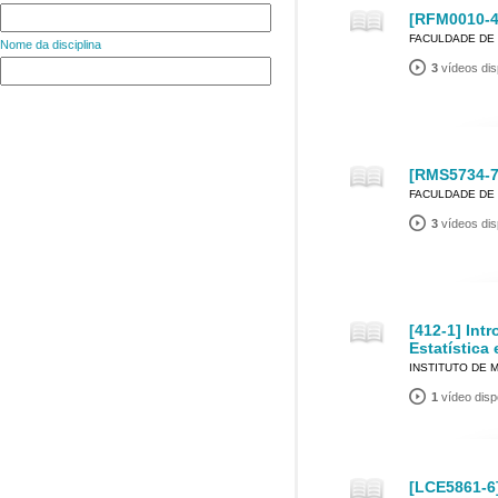
[RFM0010-4]
FACULDADE DE 
Nome da disciplina
3
vídeos dis
[RMS5734-7
FACULDADE DE 
3
vídeos dis
[412-1] Int
Estatística
INSTITUTO DE 
1
vídeo disp
[LCE5861-6]