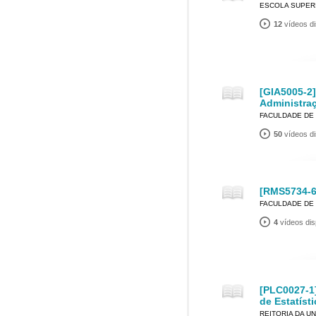
ESCOLA SUPERI
12
vídeos di
[GIA5005-2]
Administra
FACULDADE DE 
50
vídeos di
[RMS5734-6
FACULDADE DE 
4
vídeos dis
[PLC0027-1
de Estatísti
REITORIA DA U