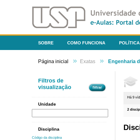
SOBRE
COMO FUNCIONA
POLÍTICA
»
»
Página inicial
Exatas
Engenharia d
Filtros de
visualização
Há 9 ví
Unidade
2 disci
Disc
Disciplina
Código da disciplina