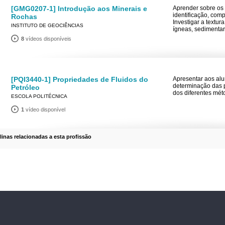
[GMG0207-1] Introdução aos Minerais e
Aprender sobre os 
identificação, com
Rochas
Investigar a textur
INSTITUTO DE GEOCIÊNCIAS
ígneas, sedimentar
8
vídeos disponíveis
[PQI3440-1] Propriedades de Fluidos do
Apresentar aos alu
determinação das p
Petróleo
dos diferentes mét
ESCOLA POLITÉCNICA
1
vídeo disponível
plinas relacionadas a esta profissão