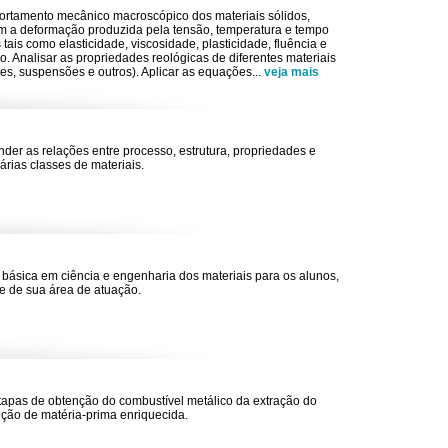
ortamento mecânico macroscópico dos materiais sólidos,
com a deformação produzida pela tensão, temperatura e tempo
 tais como elasticidade, viscosidade, plasticidade, fluência e
o. Analisar as propriedades reológicas de diferentes materiais
es, suspensões e outros). Aplicar as equações
...
veja mais
nder as relações entre processo, estrutura, propriedades e
ias classes de materiais.
 básica em ciência e engenharia dos materiais para os alunos,
 de sua área de atuação.
apas de obtenção do combustível metálico da extração do
nção de matéria-prima enriquecida.