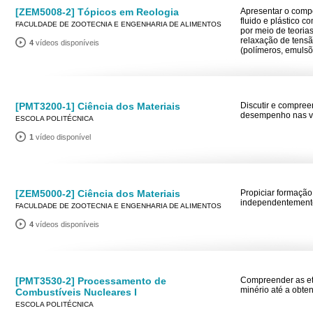
[ZEM5008-2] Tópicos em Reologia
Apresentar o comp
fluido e plástico 
FACULDADE DE ZOOTECNIA E ENGENHARIA DE ALIMENTOS
por meio de teorias
relaxação de tensã
4
vídeos disponíveis
(polímeros, emulsõ
[PMT3200-1] Ciência dos Materiais
Discutir e compree
desempenho nas vár
ESCOLA POLITÉCNICA
1
vídeo disponível
[ZEM5000-2] Ciência dos Materiais
Propiciar formação
independentemente
FACULDADE DE ZOOTECNIA E ENGENHARIA DE ALIMENTOS
4
vídeos disponíveis
[PMT3530-2] Processamento de
Compreender as et
minério até a obte
Combustíveis Nucleares I
ESCOLA POLITÉCNICA