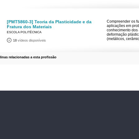
[PMT5860-3] Teoria da Plasticidade e da
Compreender os fu
aplicações em pro
Fratura dos Materiais
conhecimento dos
ESCOLA POLITÉCNICA
deformação plástica
(metálicos, cerâmi
18
vídeos disponíveis
plinas relacionadas a esta profissão