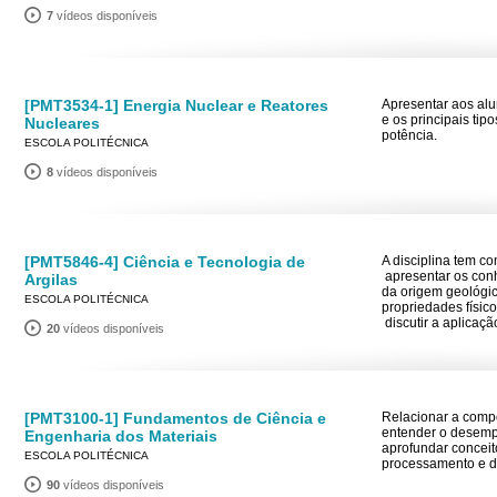
7
vídeos disponíveis
[PMT3534-1] Energia Nuclear e Reatores
Apresentar aos alu
e os principais tip
Nucleares
potência.
ESCOLA POLITÉCNICA
8
vídeos disponíveis
[PMT5846-4] Ciência e Tecnologia de
A disciplina tem co
 apresentar os con
Argilas
da origem geológic
ESCOLA POLITÉCNICA
propriedades físico
 discutir a aplica
20
vídeos disponíveis
[PMT3100-1] Fundamentos de Ciência e
Relacionar a comp
entender o desempe
Engenharia dos Materiais
aprofundar conceit
ESCOLA POLITÉCNICA
processamento e d
90
vídeos disponíveis