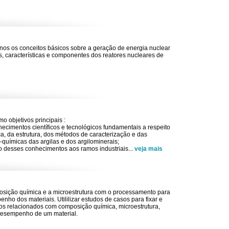
nos os conceitos básicos sobre a geração de energia nuclear
os, características e componentes dos reatores nucleares de
mo objetivos principais :
hecimentos científicos e tecnológicos fundamentais a respeito
a, da estrutura, dos métodos de caracterização e das
-químicas das argilas e dos argilominerais;
ção desses conhecimentos aos ramos industriais
...
veja mais
osição química e a microestrutura com o processamento para
nho dos materiais. Utililizar estudos de casos para fixar e
os relacionados com composição química, microestrutura,
esempenho de um material.