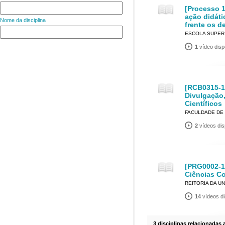
[Processo 1
ação didát
Nome da disciplina
frente os de
ESCOLA SUPERI
1
vídeo disp
[RCB0315-1]
Divulgação
Científicos
FACULDADE DE 
2
vídeos dis
[PRG0002-1
Ciências C
REITORIA DA U
14
vídeos di
3 disciplinas relacionadas 