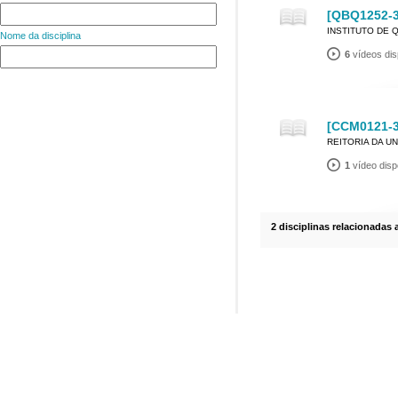
[QBQ1252-3
INSTITUTO DE 
Nome da disciplina
6
vídeos dis
[CCM0121-3]
REITORIA DA U
1
vídeo disp
2 disciplinas relacionadas 