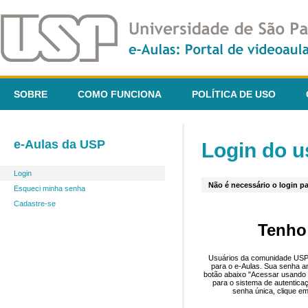
SOBRE
COMO FUNCIONA
POLÍTICA DE USO
e-Aulas da USP
Login do u
Login
Não é necessário o login pa
Esqueci minha senha
Cadastre-se
Tenho
Usuários da comunidade USP 
para o e-Aulas. Sua senha an
botão abaixo "Acessar usando 
para o sistema de autentica
senha única, clique em