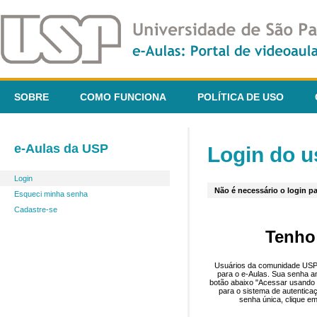
SOBRE
COMO FUNCIONA
POLÍTICA DE USO
e-Aulas da USP
Login do u
Login
Não é necessário o login pa
Esqueci minha senha
Cadastre-se
Tenho
Usuários da comunidade USP 
para o e-Aulas. Sua senha an
botão abaixo "Acessar usando 
para o sistema de autentica
senha única, clique em