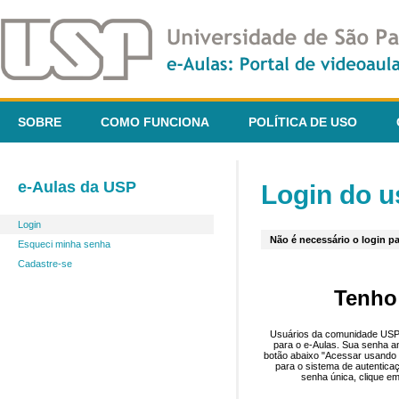
SOBRE
COMO FUNCIONA
POLÍTICA DE USO
e-Aulas da USP
Login do u
Login
Não é necessário o login pa
Esqueci minha senha
Cadastre-se
Tenho
Usuários da comunidade USP 
para o e-Aulas. Sua senha an
botão abaixo "Acessar usando 
para o sistema de autentica
senha única, clique em