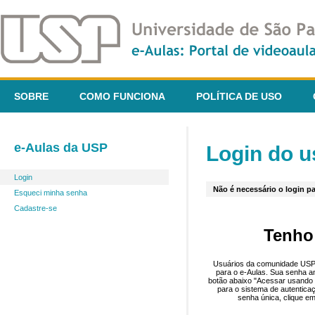
SOBRE
COMO FUNCIONA
POLÍTICA DE USO
e-Aulas da USP
Login do u
Login
Não é necessário o login pa
Esqueci minha senha
Cadastre-se
Tenho
Usuários da comunidade USP 
para o e-Aulas. Sua senha an
botão abaixo "Acessar usando 
para o sistema de autentica
senha única, clique em