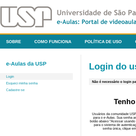
SOBRE
COMO FUNCIONA
POLÍTICA DE USO
e-Aulas da USP
Login do u
Login
Não é necessário o login pa
Esqueci minha senha
Cadastre-se
Tenho
Usuários da comunidade USP 
para o e-Aulas. Sua senha an
botão abaixo "Acessar usando 
para o sistema de autentica
senha única, clique em