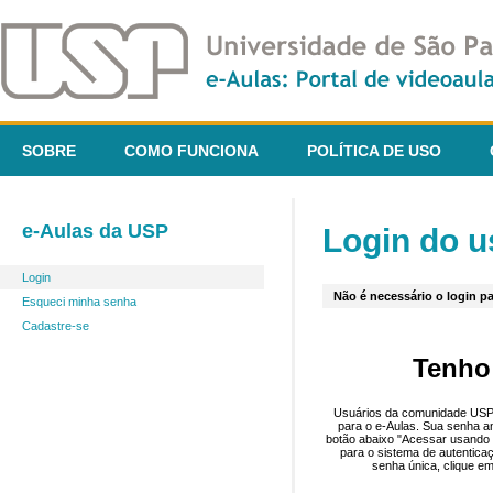
SOBRE
COMO FUNCIONA
POLÍTICA DE USO
e-Aulas da USP
Login do u
Login
Não é necessário o login pa
Esqueci minha senha
Cadastre-se
Tenho
Usuários da comunidade USP 
para o e-Aulas. Sua senha an
botão abaixo "Acessar usando 
para o sistema de autentica
senha única, clique em