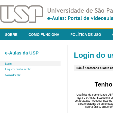
SOBRE
COMO FUNCIONA
POLÍTICA DE USO
e-Aulas da USP
Login do u
Login
Não é necessário o login pa
Esqueci minha senha
Cadastre-se
Tenho
Usuários da comunidade USP 
para o e-Aulas. Sua senha an
botão abaixo "Acessar usando 
para o sistema de autentica
senha única, clique em