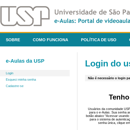
SOBRE
COMO FUNCIONA
POLÍTICA DE USO
e-Aulas da USP
Login do u
Login
Não é necessário o login pa
Esqueci minha senha
Cadastre-se
Tenho
Usuários da comunidade USP 
para o e-Aulas. Sua senha an
botão abaixo "Acessar usando 
para o sistema de autentica
senha única, clique em