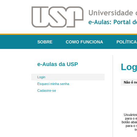
SOBRE
COMO FUNCIONA
POLÍTICA
e-Aulas da USP
Log
Login
Não é ne
Esqueci minha senha
Cadastre-se
Usuários
para o 
botão aba
para o 
s