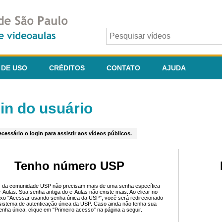
 DE USO
CRÉDITOS
CONTATO
AJUDA
in do usuário
cessário o login para assistir aos vídeos públicos.
Tenho número USP
 da comunidade USP não precisam mais de uma senha específica
e-Aulas. Sua senha antiga do e-Aulas não existe mais. Ao clicar no
ixo "Acessar usando senha única da USP", você será redirecionado
sistema de autenticação única da USP. Caso ainda não tenha sua
enha única, clique em "Primeiro acesso" na página a seguir.