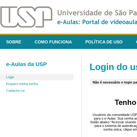
SOBRE
COMO FUNCIONA
POLÍTICA DE USO
e-Aulas da USP
Login do u
Login
Não é necessário o login pa
Esqueci minha senha
Cadastre-se
Tenho
Usuários da comunidade USP 
para o e-Aulas. Sua senha an
botão abaixo "Acessar usando 
para o sistema de autentica
senha única, clique em