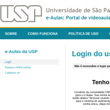
SOBRE
COMO FUNCIONA
POLÍTICA DE USO
e-Aulas da USP
Login do u
Login
Não é necessário o login pa
Esqueci minha senha
Cadastre-se
Tenho
Usuários da comunidade USP 
para o e-Aulas. Sua senha an
botão abaixo "Acessar usando 
para o sistema de autentica
senha única, clique em