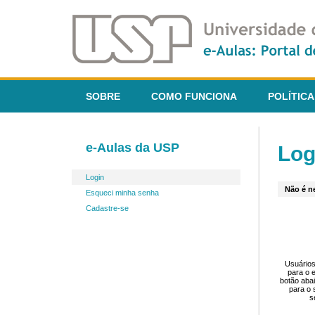
SOBRE
COMO FUNCIONA
POLÍTICA
e-Aulas da USP
Log
Login
Não é ne
Esqueci minha senha
Cadastre-se
Usuários
para o 
botão aba
para o 
s