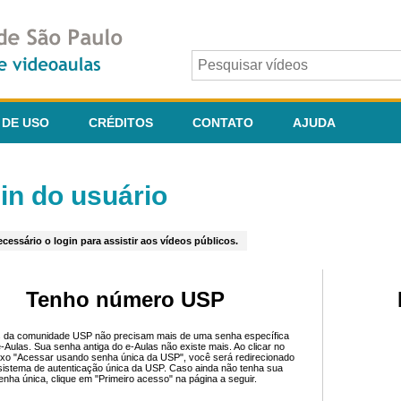
 DE USO
CRÉDITOS
CONTATO
AJUDA
in do usuário
cessário o login para assistir aos vídeos públicos.
Tenho número USP
 da comunidade USP não precisam mais de uma senha específica
e-Aulas. Sua senha antiga do e-Aulas não existe mais. Ao clicar no
ixo "Acessar usando senha única da USP", você será redirecionado
sistema de autenticação única da USP. Caso ainda não tenha sua
enha única, clique em "Primeiro acesso" na página a seguir.