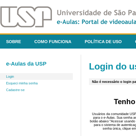
SOBRE
COMO FUNCIONA
POLÍTICA DE USO
e-Aulas da USP
Login do u
Login
Não é necessário o login pa
Esqueci minha senha
Cadastre-se
Tenho
Usuários da comunidade USP 
para o e-Aulas. Sua senha an
botão abaixo "Acessar usando 
para o sistema de autentica
senha única, clique em