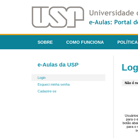
SOBRE
COMO FUNCIONA
POLÍTICA
e-Aulas da USP
Log
Login
Não é ne
Esqueci minha senha
Cadastre-se
Usuários
para o 
botão aba
para o 
s