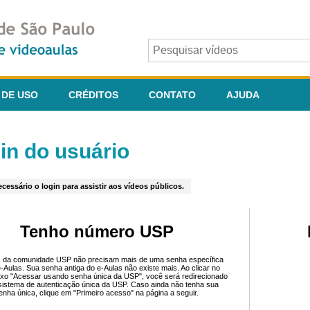
 DE USO
CRÉDITOS
CONTATO
AJUDA
in do usuário
cessário o login para assistir aos vídeos públicos.
Tenho número USP
 da comunidade USP não precisam mais de uma senha específica
e-Aulas. Sua senha antiga do e-Aulas não existe mais. Ao clicar no
ixo "Acessar usando senha única da USP", você será redirecionado
sistema de autenticação única da USP. Caso ainda não tenha sua
enha única, clique em "Primeiro acesso" na página a seguir.