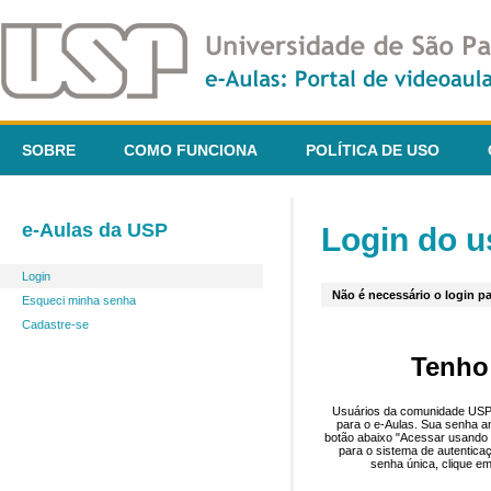
SOBRE
COMO FUNCIONA
POLÍTICA DE USO
e-Aulas da USP
Login do u
Login
Não é necessário o login pa
Esqueci minha senha
Cadastre-se
Tenho
Usuários da comunidade USP 
para o e-Aulas. Sua senha an
botão abaixo "Acessar usando 
para o sistema de autentica
senha única, clique em