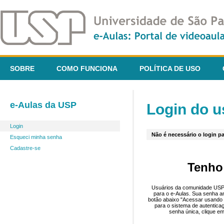
SOBRE
COMO FUNCIONA
POLÍTICA DE USO
e-Aulas da USP
Login do u
Login
Não é necessário o login pa
Esqueci minha senha
Cadastre-se
Tenho
Usuários da comunidade USP 
para o e-Aulas. Sua senha an
botão abaixo "Acessar usando 
para o sistema de autentica
senha única, clique em