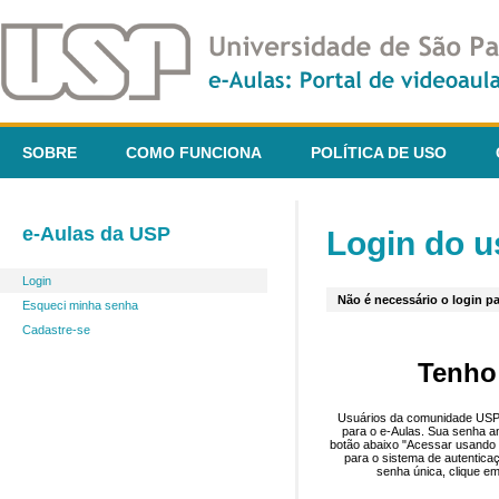
SOBRE
COMO FUNCIONA
POLÍTICA DE USO
e-Aulas da USP
Login do u
Login
Não é necessário o login pa
Esqueci minha senha
Cadastre-se
Tenho
Usuários da comunidade USP 
para o e-Aulas. Sua senha an
botão abaixo "Acessar usando 
para o sistema de autentica
senha única, clique em