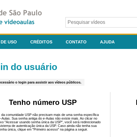
 DE USO
CRÉDITOS
CONTATO
AJUDA
in do usuário
cessário o login para assistir aos vídeos públicos.
Tenho número USP
 da comunidade USP não precisam mais de uma senha específica
e-Aulas. Sua senha antiga do e-Aulas não existe mais. Ao clicar no
ixo "Acessar usando senha única da USP", você será redirecionado
sistema de autenticação única da USP. Caso ainda não tenha sua
enha única, clique em "Primeiro acesso" na página a seguir.