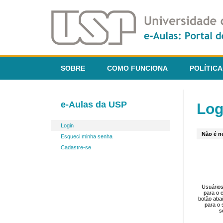
SOBRE
COMO FUNCIONA
POLÍTICA
e-Aulas da USP
Log
Login
Não é ne
Esqueci minha senha
Cadastre-se
Usuários
para o 
botão aba
para o 
s