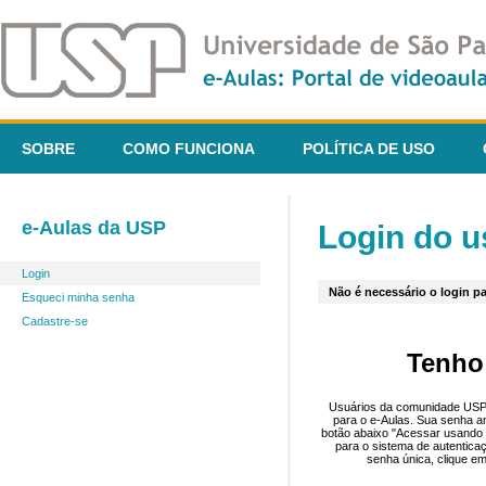
SOBRE
COMO FUNCIONA
POLÍTICA DE USO
e-Aulas da USP
Login do u
Login
Não é necessário o login pa
Esqueci minha senha
Cadastre-se
Tenho
Usuários da comunidade USP 
para o e-Aulas. Sua senha an
botão abaixo "Acessar usando 
para o sistema de autentica
senha única, clique em