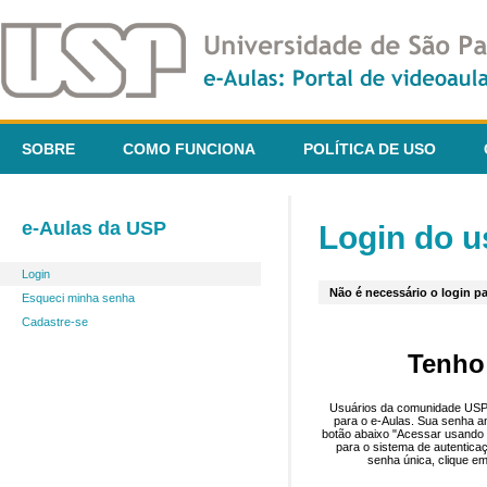
SOBRE
COMO FUNCIONA
POLÍTICA DE USO
e-Aulas da USP
Login do u
Login
Não é necessário o login pa
Esqueci minha senha
Cadastre-se
Tenho
Usuários da comunidade USP 
para o e-Aulas. Sua senha an
botão abaixo "Acessar usando 
para o sistema de autentica
senha única, clique em