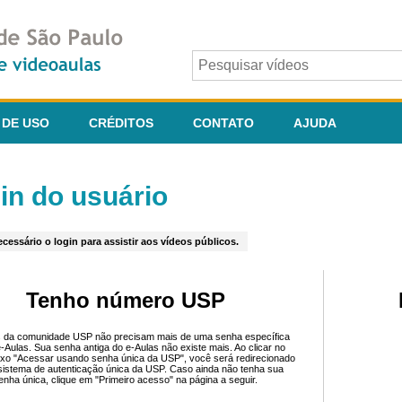
 DE USO
CRÉDITOS
CONTATO
AJUDA
in do usuário
cessário o login para assistir aos vídeos públicos.
Tenho número USP
 da comunidade USP não precisam mais de uma senha específica
e-Aulas. Sua senha antiga do e-Aulas não existe mais. Ao clicar no
ixo "Acessar usando senha única da USP", você será redirecionado
sistema de autenticação única da USP. Caso ainda não tenha sua
enha única, clique em "Primeiro acesso" na página a seguir.