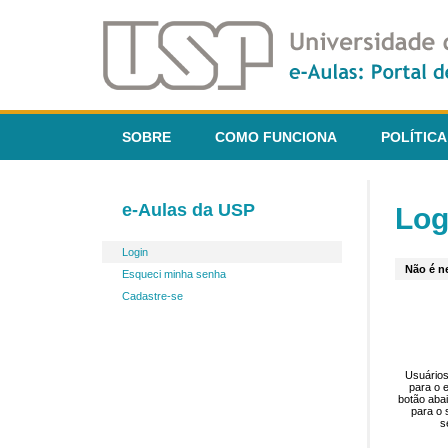
SOBRE
COMO FUNCIONA
POLÍTICA
e-Aulas da USP
Log
Login
Não é ne
Esqueci minha senha
Cadastre-se
Usuários
para o 
botão aba
para o 
s