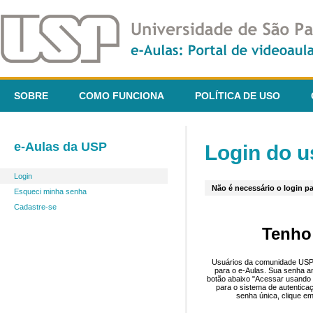
SOBRE
COMO FUNCIONA
POLÍTICA DE USO
e-Aulas da USP
Login do u
Login
Não é necessário o login pa
Esqueci minha senha
Cadastre-se
Tenho
Usuários da comunidade USP 
para o e-Aulas. Sua senha an
botão abaixo "Acessar usando 
para o sistema de autentica
senha única, clique em