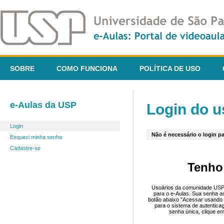
SOBRE
COMO FUNCIONA
POLÍTICA DE USO
e-Aulas da USP
Login do u
Login
Não é necessário o login pa
Esqueci minha senha
Cadastre-se
Tenho
Usuários da comunidade USP 
para o e-Aulas. Sua senha an
botão abaixo "Acessar usando 
para o sistema de autentica
senha única, clique em