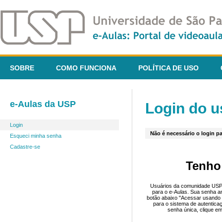
SOBRE
COMO FUNCIONA
POLÍTICA DE USO
e-Aulas da USP
Login do u
Login
Não é necessário o login pa
Esqueci minha senha
Cadastre-se
Tenho
Usuários da comunidade USP 
para o e-Aulas. Sua senha an
botão abaixo "Acessar usando 
para o sistema de autentica
senha única, clique em