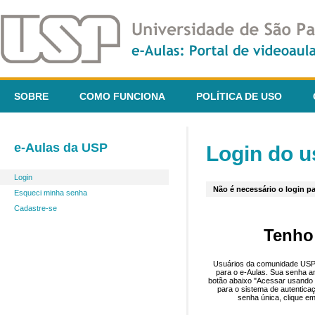
SOBRE
COMO FUNCIONA
POLÍTICA DE USO
e-Aulas da USP
Login do u
Login
Não é necessário o login pa
Esqueci minha senha
Cadastre-se
Tenho
Usuários da comunidade USP 
para o e-Aulas. Sua senha an
botão abaixo "Acessar usando 
para o sistema de autentica
senha única, clique em