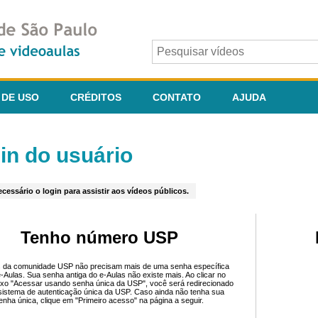
 DE USO
CRÉDITOS
CONTATO
AJUDA
in do usuário
cessário o login para assistir aos vídeos públicos.
Tenho número USP
 da comunidade USP não precisam mais de uma senha específica
e-Aulas. Sua senha antiga do e-Aulas não existe mais. Ao clicar no
ixo "Acessar usando senha única da USP", você será redirecionado
sistema de autenticação única da USP. Caso ainda não tenha sua
enha única, clique em "Primeiro acesso" na página a seguir.