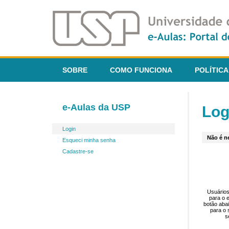
SOBRE
COMO FUNCIONA
POLÍTICA
e-Aulas da USP
Log
Login
Não é ne
Esqueci minha senha
Cadastre-se
Usuários
para o 
botão aba
para o 
s