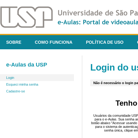
SOBRE
COMO FUNCIONA
POLÍTICA DE USO
e-Aulas da USP
Login do u
Login
Não é necessário o login pa
Esqueci minha senha
Cadastre-se
Tenho
Usuários da comunidade USP 
para o e-Aulas. Sua senha an
botão abaixo "Acessar usando 
para o sistema de autentica
senha única, clique em