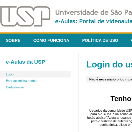
SOBRE
COMO FUNCIONA
POLÍTICA DE USO
e-Aulas da USP
Login do u
Login
Não é necessário o login pa
Esqueci minha senha
Cadastre-se
Tenho
Usuários da comunidade USP 
para o e-Aulas. Sua senha an
botão abaixo "Acessar usando 
para o sistema de autentica
senha única, clique em