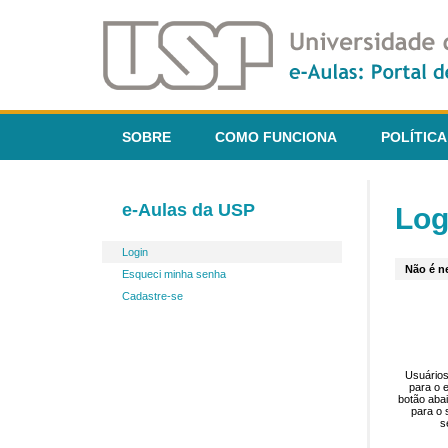
SOBRE
COMO FUNCIONA
POLÍTICA
e-Aulas da USP
Log
Login
Não é ne
Esqueci minha senha
Cadastre-se
Usuários
para o 
botão aba
para o 
s