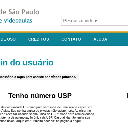
 DE USO
CRÉDITOS
CONTATO
AJUDA
in do usuário
cessário o login para assistir aos vídeos públicos.
Tenho número USP
 da comunidade USP não precisam mais de uma senha específica
e-Aulas. Sua senha antiga do e-Aulas não existe mais. Ao clicar no
ixo "Acessar usando senha única da USP", você será redirecionado
sistema de autenticação única da USP. Caso ainda não tenha sua
enha única, clique em "Primeiro acesso" na página a seguir.